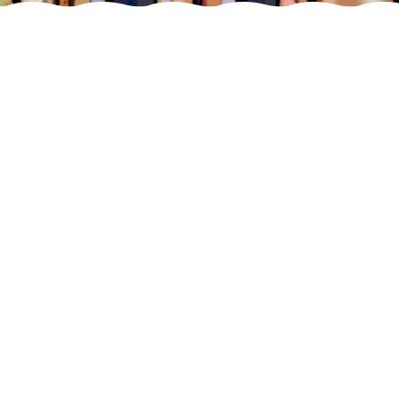
პატივცემულო კოლეგებო
მოხარული ვართ მოგიწვიოთ
საქართველოს ოფთალმოლოგთა
ასოციაციის და ევროპის
ოფთალმოლოგიური საზოგადოების
მე-5 ერთობლივ კონგრესზე GOS /
SOE 2026 28 – 29 ნოემბერი, თბილისი,
საქართველო ... (სრული ტექსტი)
რეგისტრაცია
თეზისების წარდგენა
პროგრამა
კონფერენციის ლოკაცია და ღონისძიებები