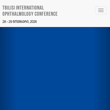
Tbilisi International
Toggl
Ophthalmology Conference
navig
28 - 29 ნოემბერი, 2026
Previous
Nex