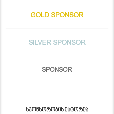
GOLD SPONSOR
SILVER SPONSOR
SPONSOR
ᲡᲞᲝᲜᲡᲝᲠᲝᲑᲘᲡ ᲘᲡᲢᲝᲠᲘᲐ