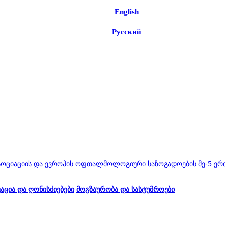
English
Русский
აციის და ევროპის ოფთალმოლოგიური საზოგადოების მე-5 ერთობლ
ცია და ღონისძიებები
მოგზაურობა და სასტუმროები