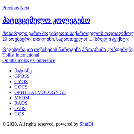
Previous
Next
პატივცემულო კოლეგებო
მოხარული ვართ მოგიწვიოთ საქართველოს ოფთალმოლოგთ
29 ნოემბერი, თბილისი, საქართველო ... (სრული ტექსტი)
რეგისტრაცია
თეზისების წარდგენა
პროგრამა
კონფერენცი
Tbilisi International
Ophthalmology Conference
მატიანე
GPOSS
GYOS
GOCS
OPHTHALMOLOGY.GE
MEOM
RAOS
OVIS
GOS
© 2020. All rights reserved. powered by
ShinDi