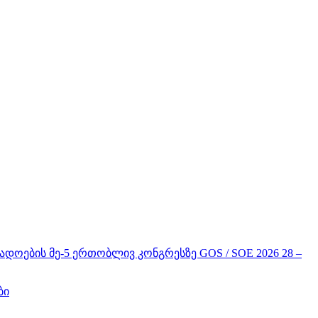
ის მე-5 ერთობლივ კონგრესზე GOS / SOE 2026 28 –
ბი