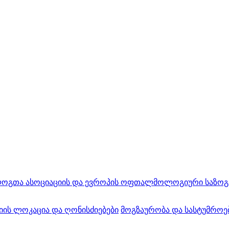
ა ასოციაციის და ევროპის ოფთალმოლოგიური საზოგადოებ
ის ლოკაცია და ღონისძიებები
მოგზაურობა და სასტუმროე