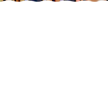
პატივცემულო კოლეგებო
მოხარული ვართ მოგიწვიოთ
საქართველოს ოფთალმოლოგთა
ასოციაციის და ევროპის
ოფთალმოლოგიური საზოგადოების
მე-5 ერთობლივ კონგრესზე GOS /
SOE 2026 28 – 29 ნოემბერი, თბილისი,
საქართველო ... (სრული ტექსტი)
რეგისტრაცია
თეზისების წარდგენა
პროგრამა
კონფერენციის ლოკაცია და ღონისძიებები