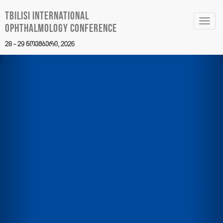
Tbilisi International
Toggl
Ophthalmology Conference
navig
28 - 29 ნოემბერი, 2026
Previous
Nex