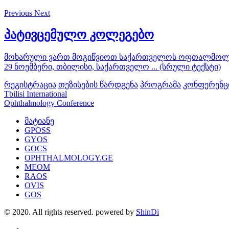
Previous
Next
პატივცემულო კოლეგებო
მოხარული ვართ მოგიწვიოთ საქართველოს ოფთალმოლოგთ
29 ნოემბერი, თბილისი, საქართველო ... (სრული ტექსტი)
რეგისტრაცია
თეზისების წარდგენა
პროგრამა
კონფერენცი
Tbilisi International
Ophthalmology Conference
მატიანე
GPOSS
GYOS
GOCS
OPHTHALMOLOGY.GE
MEOM
RAOS
OVIS
GOS
© 2020. All rights reserved. powered by
ShinDi