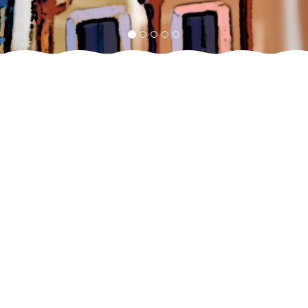
Глубокоуважаемые Коллеги
С большой честью и радостью
приглашаем Вас принять участие в
5-ом конгрессе ГРУЗИНСКОГО
ОФТАЛЬМОЛОГИЧЕСКОГО
ОБЩЕСТВА (GOS) И ЕВРОПЕЙСКОГО
ОБЩЕСТВА ОФТАЛЬМОЛОГИИ
(SOE) GOS -SOE JOINT MEETING 2026
который состоится 28 – 29 НОЯБРЯ,
В г. ТБИЛИСИ, ГРУЗИИ ... (полный
текст)
РЕГИСТРАЦИЯ