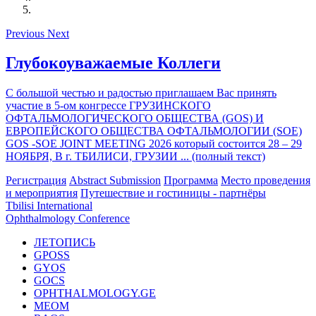
Previous
Next
Глубокоуважаемые Коллеги
С большой честью и радостью приглашаем Вас принять
участие в 5-ом конгрессе ГРУЗИНСКОГО
ОФТАЛЬМОЛОГИЧЕСКОГО ОБЩЕСТВА (GOS) И
ЕВРОПЕЙСКОГО ОБЩЕСТВА ОФТАЛЬМОЛОГИИ (SOE)
GOS -SOE JOINT MEETING 2026 который состоится 28 – 29
НОЯБРЯ, В г. ТБИЛИСИ, ГРУЗИИ ... (полный текст)
Регистрация
Abstract Submission
Программа
Место проведения
и мероприятия
Путешествие и гостиницы - партнёры
Tbilisi International
Ophthalmology Conference
ЛЕТОПИСЬ
GPOSS
GYOS
GOCS
OPHTHALMOLOGY.GE
MEOM