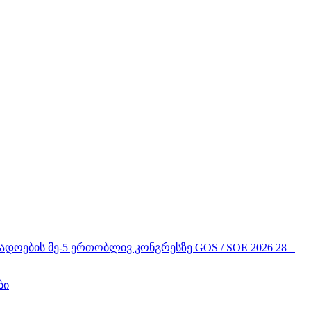
ის მე-5 ერთობლივ კონგრესზე GOS / SOE 2026 28 –
ბი